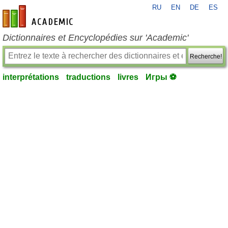
RU
EN
DE
ES
fr-academic.com
Dictionnaires et Encyclopédies sur 'Academic'
Recherche!
interprétations
traductions
livres
Игры ⚽