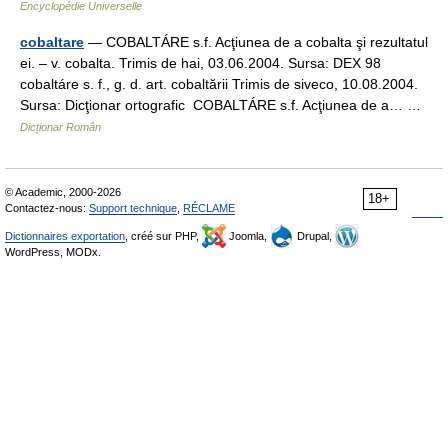
Encyclopédie Universelle
cobaltare
— COBALTÁRE s.f. Acţiunea de a cobalta şi rezultatul
ei. – v. cobalta. Trimis de hai, 03.06.2004. Sursa: DEX 98
cobaltáre s. f., g. d. art. cobaltării Trimis de siveco, 10.08.2004.
Sursa: Dicţionar ortografic COBALTÁRE s.f. Acţiunea de a… …
Dicționar Român
© Academic, 2000-2026
18+
Contactez-nous:
Support technique
,
RÉCLAME
Dictionnaires exportation
, créé sur PHP,
Joomla,
Drupal,
WordPress, MODx.